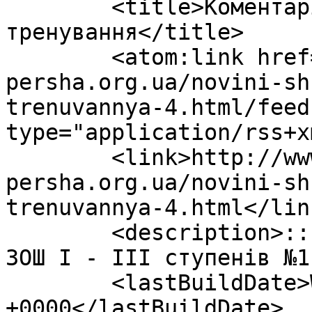
	<title>Коментарі до: Протипожежне 
тренування</title>

	<atom:link href="http://www.nasha-
persha.org.ua/novini-sh
trenuvannya-4.html/feed
type="application/rss+x
	<link>http://www.nasha-
persha.org.ua/novini-sh
trenuvannya-4.html</link
	<description>:: Офіційний сайт Смілянської 
ЗОШ І - ІІІ ступенів №1
	<lastBuildDate>Wed, 24 Apr 2019 13:58:37 
+0000</lastBuildDate>
