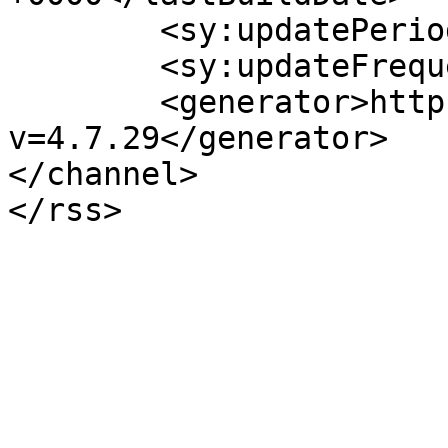
	<sy:updatePeriod>hourly</sy:updatePeriod>

	<sy:updateFrequency>1</sy:updateFrequency>

	<generator>https://wordpress.org/?
v=4.7.29</generator>

</channel>

</rss>