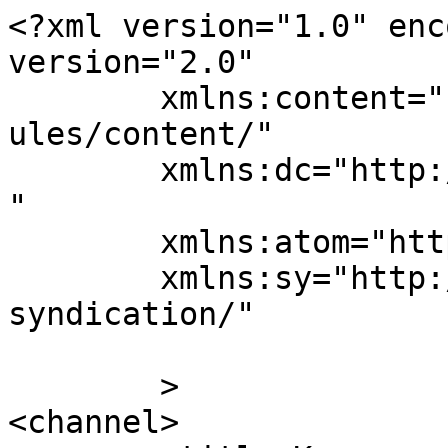
<?xml version="1.0" enc
version="2.0"

	xmlns:content="http://purl.org/rss/1.0/mod
ules/content/"

	xmlns:dc="http://purl.org/dc/elements/1.1/
"

	xmlns:atom="http://www.w3.org/2005/Atom"

	xmlns:sy="http://purl.org/rss/1.0/modules/
syndication/"

	>

<channel>
