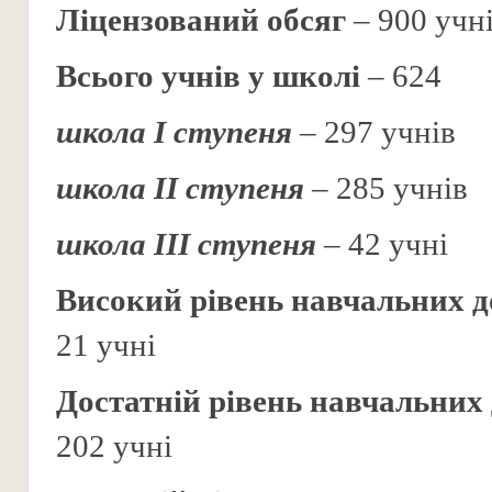
Ліцензований обсяг
– 900 учн
Всього учнів у школі
– 624
школа І ступеня
– 297 учнів
школа ІІ ступеня
– 285 учнів
школа ІІІ ступеня
– 42 учні
Високий рівень навчальних д
21 учні
Достатній рівень навчальних
202 учні