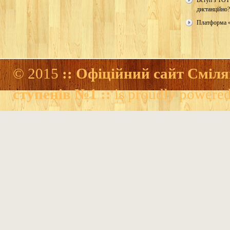
Вступ з ТОТ
дистанційно?
Платформа 
© 2015
:: Офіційний сайт Сміля
ступенів №1 ::
is proudly powere