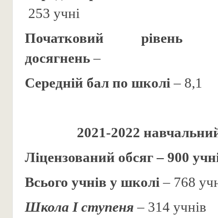
253 учні
Початковий рівень
досягнень
–
Середній бал по школі
– 8,1
202
1
-202
2
навчальний
Ліцензований обсяг – 900 учн
Всього учнів у школі
– 768 уч
Школа І ступеня
– 314 учнів