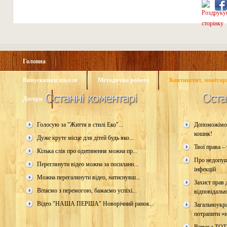
Головна
Випускники школи
Методична робота
Контингент, монітори
Догори
Голосую за "Життя в стилі Еко"...
Допоможімо 
кошик!
Дуже круте місце для дітей будь яко...
Твої права – 
Кілька слів про одитинення можна пр...
Про недопущ
Переглянути відео можна за посиланн...
інфекцій
Можна перегалянути відео, натиснувш...
Захист прав д
Вітаємо з перемогою, бажаємо успіхі...
відповідальн
Відео "НАША ПЕРША" Новорічний ранок...
Загальноукр
потрапити «н