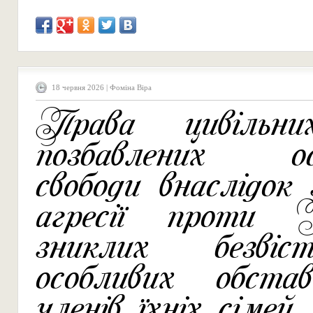
18 червня 2026 | Фоміна Віра
Права цивільни
позбавлених ос
свободи внаслідок 
агресії проти У
зниклих безві
особливих обст
членів їхніх сімей