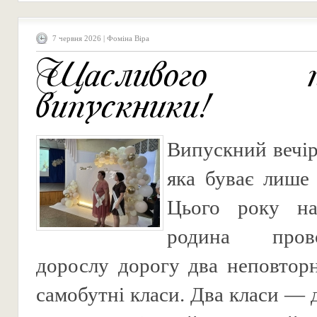
7 червня 2026 | Фоміна Віра
Щасливого по
випускники!
Випускний вечір
яка буває лише 
Цього року на
родина про
дорослу дорогу два неповторні
самобутні класи. Два класи — дв