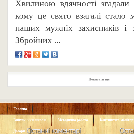
Хвилиною вдячності згадали 
кому це свято взагалі стало
наших мужніх захисників і з
Збройних ...
Показати ще
Головна
Випускники школи
Методична робота
Контингент, монітори
Догори