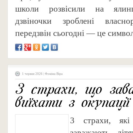
школи розвісили на ялинц
дзвіночки зроблені власн
передзвін сьогодні — це символ 
1 червня 2026 | Фоміна Віра
3 страхи, що за
виїхати з окупації
3 страхи, які
заважають діт