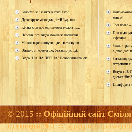
Голосую за "Життя в стилі Еко"...
Допоможімо 
кошик!
Дуже круте місце для дітей будь яко...
Твої права – 
Кілька слів про одитинення можна пр...
Про недопущ
Переглянути відео можна за посиланн...
інфекцій
Можна перегалянути відео, натиснувш...
Захист прав д
Вітаємо з перемогою, бажаємо успіхі...
відповідальн
Відео "НАША ПЕРША" Новорічний ранок...
Загальноукр
потрапити «н
Вступ з ТОТ
дистанційно?
Платформа 
© 2015
:: Офіційний сайт Сміля
ступенів №1 ::
is proudly powere