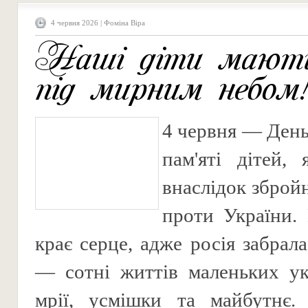
4 червня 2026 | Фоміна Віра
Наші діти мают
під мирним небом!
4 червня — Ден
пам'яті дітей, 
внаслідок збройн
проти України. 
крає серце, адже росія забрал
— сотні життів маленьких укр
мрії, усмішки та майбутнє.