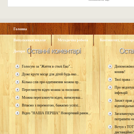
Головна
Випускники школи
Методична робота
Контингент, монітори
Догори
Голосую за "Життя в стилі Еко"...
Допоможімо 
кошик!
Дуже круте місце для дітей будь яко...
Твої права – 
Кілька слів про одитинення можна пр...
Про недопущ
Переглянути відео можна за посиланн...
інфекцій
Можна перегалянути відео, натиснувш...
Захист прав д
Вітаємо з перемогою, бажаємо успіхі...
відповідальн
Відео "НАША ПЕРША" Новорічний ранок...
Загальноукр
потрапити «н
Вступ з ТОТ
дистанційно?