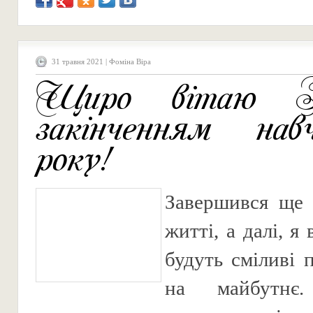
31 травня 2021 | Фоміна Віра
Щиро вітаю В
закінченням навч
року!
Завершився ще 
житті, а далі, я
будуть сміливі 
на майбутнє