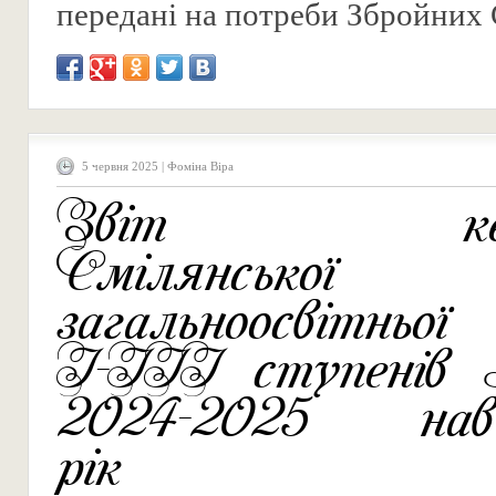
передані на потреби Збройних С
5 червня 2025 | Фоміна Віра
Звіт кері
Смілянської
загальноосвітньо
І-ІІІ ступенів
2024-2025 навч
рік