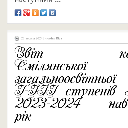
20 червня 2024 | Фоміна Віра
Звіт кері
Смілянської
загальноосвітньо
І-ІІІ ступенів
2023-2024 навч
рік