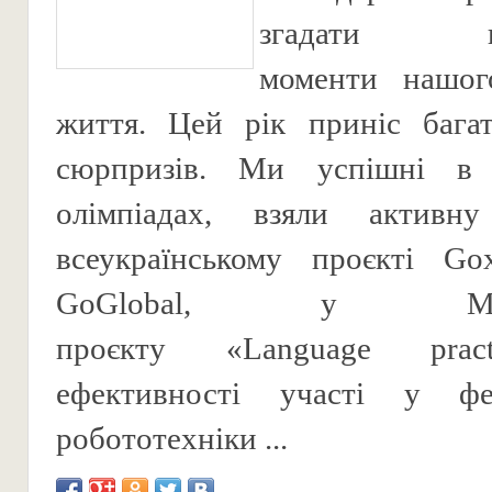
згадати най
моменти нашог
життя. Цей рік приніс бага
сюрпризів. Ми успішні в 
олімпіадах, взяли активн
всеукраїнському проєкті Go
GoGlobal, у Міжна
проєкту «Language prac
ефективності участі у фе
робототехніки ...