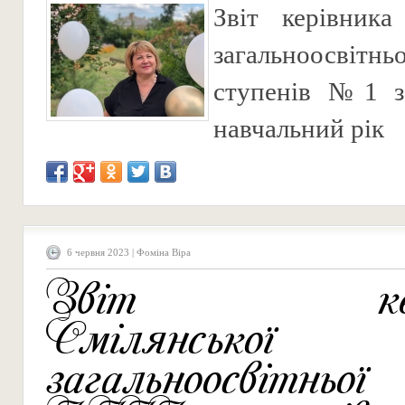
Звіт керівника
загальноосвітньо
ступенів №1 з
навчальний рік
6 червня 2023 | Фоміна Віра
Звіт кері
Смілянської
загальноосвітньо