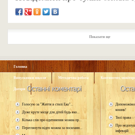
Показати ще
Головна
Випускники школи
Методична робота
Контингент, монітори
Догори
Голосую за "Життя в стилі Еко"...
Допоможімо 
кошик!
Дуже круте місце для дітей будь яко...
Твої права – 
Кілька слів про одитинення можна пр...
Про недопущ
Переглянути відео можна за посиланн...
інфекцій