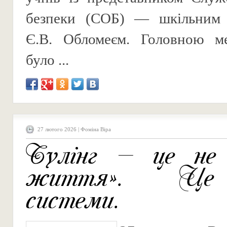
безпеки (СОБ) — шкільним 
Є.В. Обломеєм. Головною м
було ...
27 лютого 2026 | Фоміна Віра
Булінг — це не
життя». Це
системи.