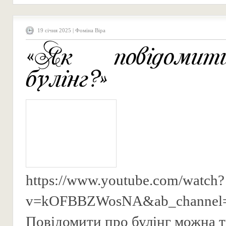
19 січня 2025 | Фоміна Віра
«Як повідоми
булінг?»
https://www.youtube.com/watch?
v=kOFBBZWosNA&ab_chann
Повідомити про булінг можн