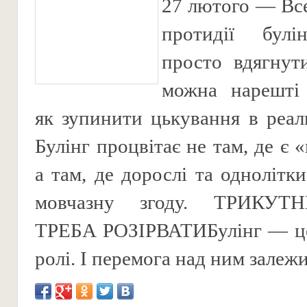
​27 лютого — Вс
протидії булі
просто вдягнут
можна нарешті 
як зупинити цькування в реал
Булінг процвітає не там, де є «
а там, де дорослі та однолітк
мовчазну згоду. ТРИКУТ
ТРЕБА РОЗІРВАТИ ​Булінг — ц
ролі. І перемога над ним залежит