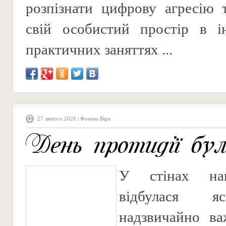
розпізнати цифрову агресію 
свій особистий простір в ін
практичних заняттях ...
27 лютого 2026 | Фоміна Віра
День протидії бул
У стінах на
відбулася я
надзвичайно ва