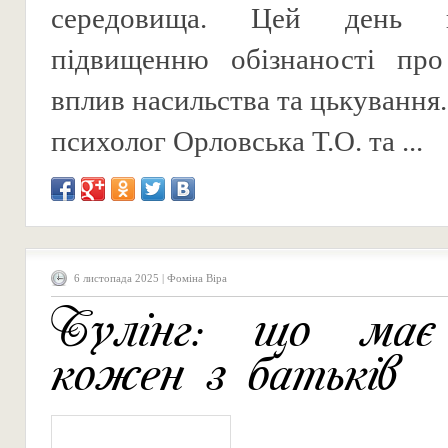
середовища. Цей день п
підвищенню обізнаності про
вплив насильства та цькування
психолог Орловська Т.О. та ...
6 листопада 2025 | Фоміна Віра
Булінг: що має
кожен з батьків