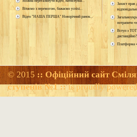
Можна перегалянути відео, натиснувш...
Захист прав д
Вітаємо з перемогою, бажаємо успіхі...
відповідальн
Відео "НАША ПЕРША" Новорічний ранок...
Загальноукр
потрапити «н
Вступ з ТОТ
дистанційно?
Платформа 
© 2015
:: Офіційний сайт Сміля
ступенів №1 ::
is proudly powere