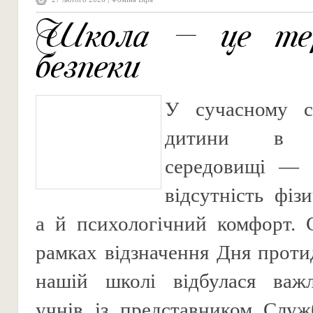
Школа — це тер
безпеки
У сучасному св
дитини в о
середовищі — 
відсутність фіз
а й психологічний комфорт. 
рамках відзначення Дня протид
нашій школі відбулася важл
учнів із представником Служ