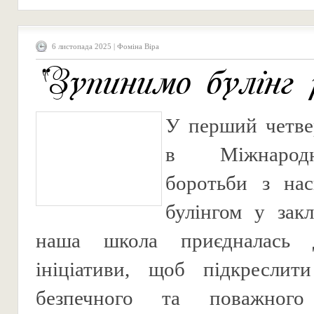
6 листопада 2025 | Фоміна Віра
“Зупинимо булінг 
У перший четве
в Міжнарод
боротьби з нас
булінгом у закл
наша школа приєдналась д
ініціативи, щоб підкреслити
безпечного та поважного 