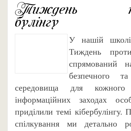
Тиждень про
булінгу
У нашій школі
Тиждень протид
спрямований н
безпечного та
середовища для кожного
інформаційних заходах осо
приділили темі кібербулінгу. 
спілкування ми детально ро