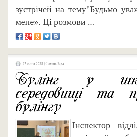
зустрічей на тему"Будьмо ува
мене». Ці розмови ...
27 січня 2025 | Фоміна Віра
Булінг у шкі
середовищі та п
булінгу
Інспектор відд