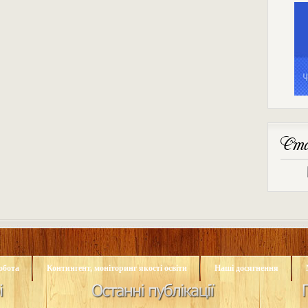
Ста
обота
Контингент, моніторинг якості освіти
Наші досягнення