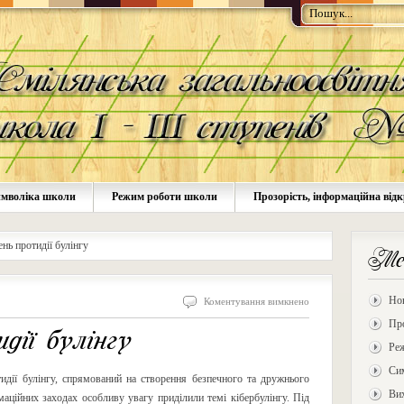
мволіка школи
Режим роботи школи
Прозорість, інформаційна відк
нь протидії булінгу
Ме
Но
Коментування вимкнено
Про
ії булінгу
Ре
Си
дії булінгу, спрямований на створення безпечного та дружнього
Ви
аційних заходах особливу увагу приділили темі кібербулінгу. Під