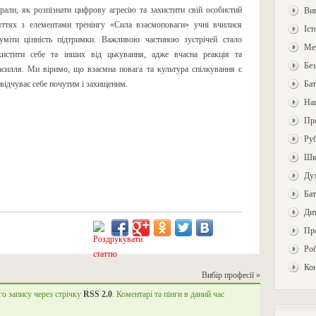
рали, як розпізнати цифрову агресію та захистити свій особистий
Ви
няттях з елементами тренінгу «Сила взаємоповаги» учні вчилися
Іст
зуміти цінність підтримки. Важливою частиною зустрічей стало
Ме
хистити себе та інших від цькування, адже вчасна реакція та
Без
насилля. Ми віримо, що взаємна повага та культура спілкування є
відчуває себе почутим і захищеним.
Бат
На
Про
Ру
Шкі
Дух
Бат
Ди
Пр
Роб
Ко
Вибір професії
»
го запису через стрічку
RSS 2.0
. Коментарі та пінги в даний час