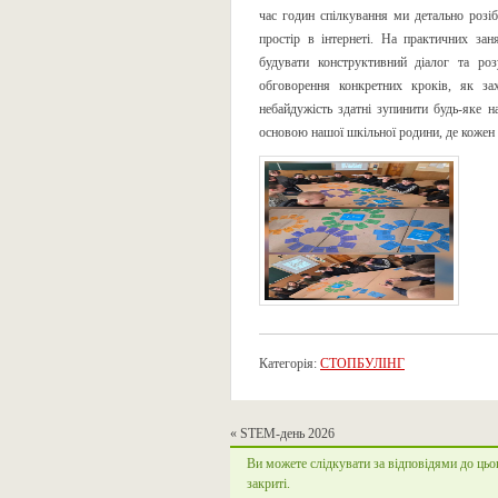
час годин спілкування ми детально розіб
простір в інтернеті. На практичних за
будувати конструктивний діалог та ро
обговорення конкретних кроків, як за
небайдужість здатні зупинити будь-яке 
основою нашої шкільної родини, де кожен 
Категорія:
СТОПБУЛІНГ
«
STEM-день 2026
Ви можете слідкувати за відповідями до цьо
закриті.