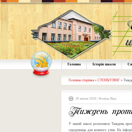
Головна
Історія школи
Си
Головна сторінка
»
СТОПБУЛІНГ
»
Тижде
28 квітня 2026 | Фоміна Віра
Тиждень протид
У нашій школі розпочався Тиждень проти
середовища для кожного учня. На інформ