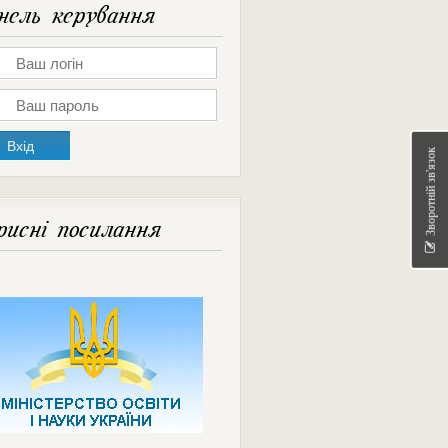
ель керування
Зворотній зв'язок
исні посилання