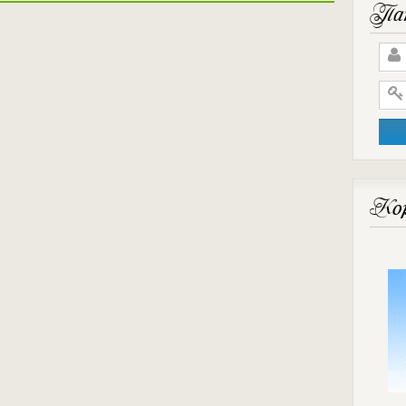
Пан
Кор