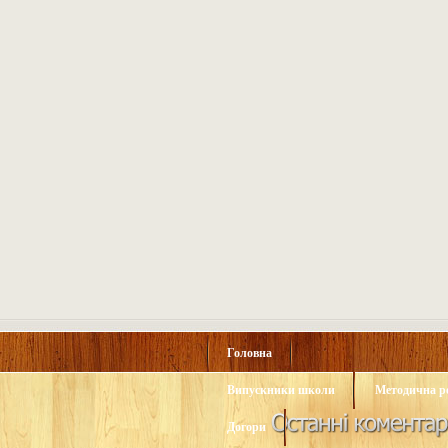
Головна
Випускники школи
Методична р
Догори