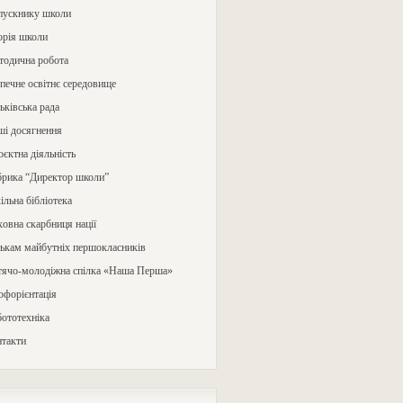
пускнику школи
орія школи
тодична робота
печне освітнє середовище
ьківська рада
ші досягнення
єктна діяльність
брика “Директор школи”
льна бібліотека
овна скарбниця нації
ькам майбутніх першокласників
тячо-молодіжна спілка «Наша Перша»
офорієнтація
ототехніка
нтакти