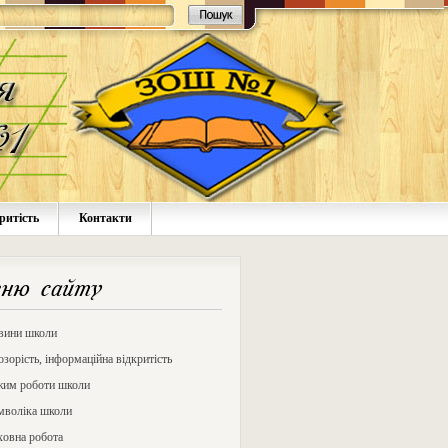
ритість
Контакти
ню сайту
вини школи
зорість, інформаційна відкритість
жим роботи школи
мволіка школи
ховна робота