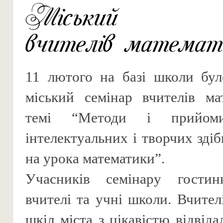
Міський се
вчителів математ
11 лютого на базі школи бул
міський семінар вчителів ма
темі “Методи і прийоми
інтелектуальних і творчих зді
на урока математики”.
Учасників семінару гостин
вчителі та учні школи. Вчител
шкіл міста з цікавістю відвід