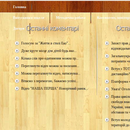
Головна
Випускники школи
Методична робота
Контингент, монітори
Догори
Голосую за "Життя в стилі Еко"...
Захист прав д
відповідальн
Дуже круте місце для дітей будь яко...
Загальноукр
Кілька слів про одитинення можна пр...
потрапити «н
Переглянути відео можна за посиланн...
Вступ з ТОТ
Можна перегалянути відео, натиснувш...
дистанційно?
Вітаємо з перемогою, бажаємо успіхі...
Платформа 
Відео "НАША ПЕРША" Новорічний ранок...
Увага! Огол
Права цивіль
свободи внас
України, зни
обставин та ч
Вступ молод
територій до