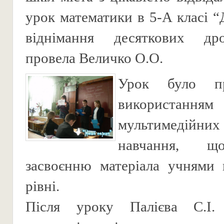
урок математики в 5-А класі “
віднімання десяткових др
провела Величко О.О.
Урок було п
використанням
мультимедійн
навчання, щ
засвоєнню матеріала учнями 
рівні.
Після уроку Палієва С.І.