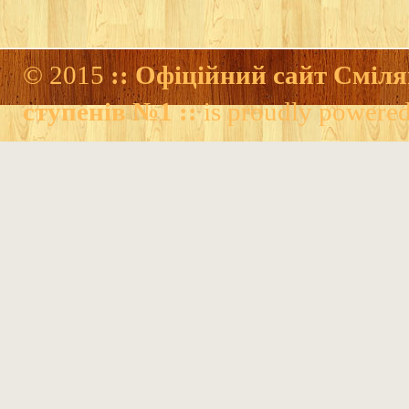
© 2015
:: Офіційний сайт Сміля
ступенів №1 ::
is proudly powere