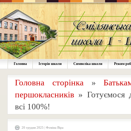
Головна
Історія школи
Символіка школи
Режим ро
Головна сторінка
»
Батька
першокласників
»
Готуємося 
всі 100%!
20 грудня 2025 | Фоміна Віра