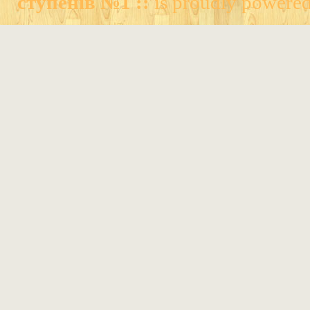
ступенів №1 ::
is proudly powere