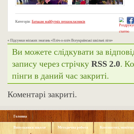
Категорія:
Батькам майбутніх першокласників
«
Підсумки міських змагань «Пліч-о-пліч Всеукраїнські шкільні ліги»
Ви можете слідкувати за відпові
запису через стрічку
RSS 2.0
. К
пінги в даний час закриті.
Коментарі закриті.
Головна
Випускники школи
Методична робота
Контингент, монітори