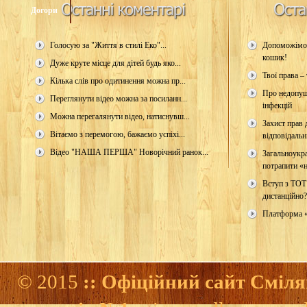
Догори
Голосую за "Життя в стилі Еко"...
Допоможімо 
кошик!
Дуже круте місце для дітей будь яко...
Твої права – 
Кілька слів про одитинення можна пр...
Про недопущ
Переглянути відео можна за посиланн...
інфекцій
Можна перегалянути відео, натиснувш...
Захист прав д
Вітаємо з перемогою, бажаємо успіхі...
відповідальн
Відео "НАША ПЕРША" Новорічний ранок...
Загальноукр
потрапити «н
Вступ з ТОТ
дистанційно?
Платформа 
© 2015
:: Офіційний сайт Сміля