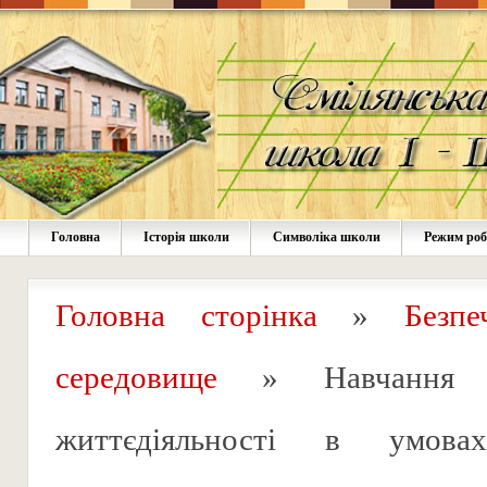
Головна
Історія школи
Символіка школи
Режим ро
Головна сторінка
»
Безпе
середовище
»
Навчання
життєдіяльності в умова