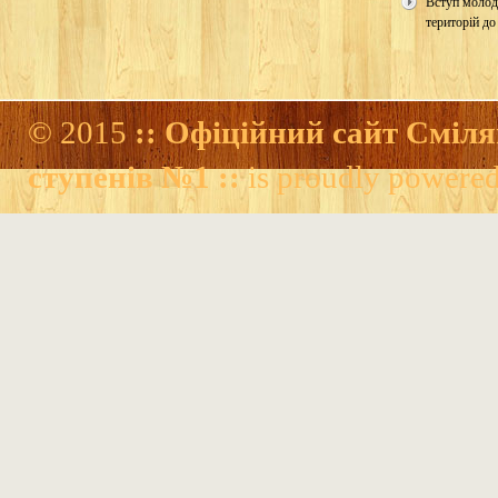
Вступ молод
територій до
© 2015
:: Офіційний сайт Сміля
ступенів №1 ::
is proudly powere