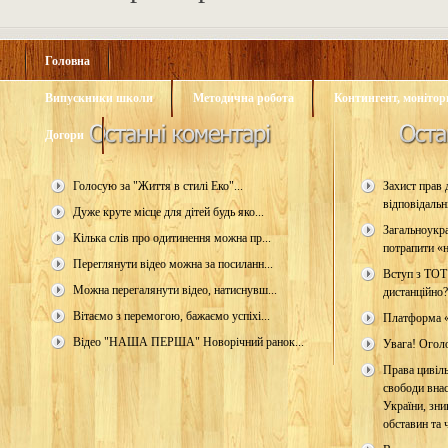
Головна
Випускники школи
Методична робота
Контингент, монітори
Догори
Голосую за "Життя в стилі Еко"...
Захист прав д
відповідальн
Дуже круте місце для дітей будь яко...
Загальноукр
Кілька слів про одитинення можна пр...
потрапити «н
Переглянути відео можна за посиланн...
Вступ з ТОТ
Можна перегалянути відео, натиснувш...
дистанційно?
Вітаємо з перемогою, бажаємо успіхі...
Платформа 
Відео "НАША ПЕРША" Новорічний ранок...
Увага! Огол
Права цивіль
свободи внас
України, зни
обставин та ч