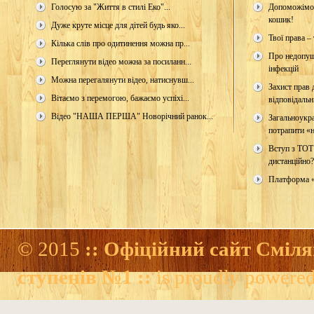
Голосую за "Життя в стилі Еко"...
Допоможімо 
кошик!
Дуже круте місце для дітей будь яко...
Твої права – 
Кілька слів про одитинення можна пр...
Про недопущ
Переглянути відео можна за посиланн...
інфекцій
Можна перегалянути відео, натиснувш...
Захист прав д
Вітаємо з перемогою, бажаємо успіхі...
відповідальн
Відео "НАША ПЕРША" Новорічний ранок...
Загальноукр
потрапити «н
Вступ з ТОТ
дистанційно?
Платформа 
© 2015
:: Офіційний сайт Сміля
ступенів №1 ::
is proudly powere