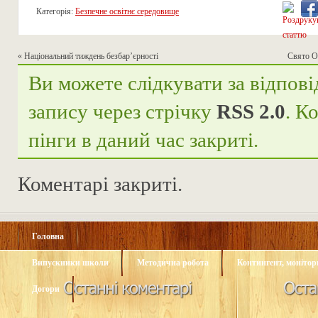
Категорія:
Безпечне освітнє середовище
«
Національний тиждень безбар’єрності
Свято О
Ви можете слідкувати за відпові
запису через стрічку
RSS 2.0
. К
пінги в даний час закриті.
Коментарі закриті.
Головна
Випускники школи
Методична робота
Контингент, монітори
Догори