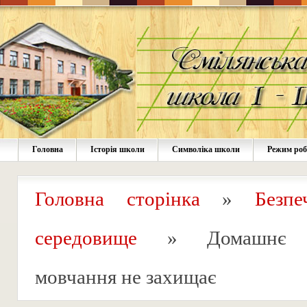
Головна
Історія школи
Символіка школи
Режим ро
Головна сторінка
»
Безпе
середовище
»
Домашнє н
мовчання не захищає