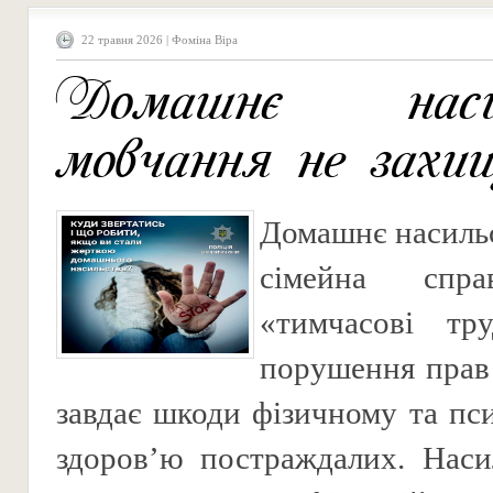
22 травня 2026 | Фоміна Віра
Домашнє насил
мовчання не захи
Домашнє насиль
сімейна сп
«тимчасові тр
порушення прав
завдає шкоди фізичному та пс
здоров’ю постраждалих. Наси