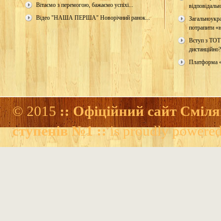
Вітаємо з перемогою, бажаємо успіхі...
відповідальн
Відео "НАША ПЕРША" Новорічний ранок...
Загальноукр
потрапити «н
Вступ з ТОТ
дистанційно?
Платформа 
© 2015
:: Офіційний сайт Сміля
ступенів №1 ::
is proudly powere