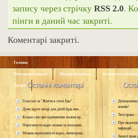
запису через стрічку
RSS 2.0
. К
пінги в даний час закриті.
Коментарі закриті.
Головна
Випускники школи
Методична робота
Контингент, монітори
Догори
Голосую за "Життя в стилі Еко"...
Допоможімо 
кошик!
Дуже круте місце для дітей будь яко...
Твої права – 
Кілька слів про одитинення можна пр...
Про недопущ
Переглянути відео можна за посиланн...
інфекцій
Можна перегалянути відео, натиснувш...
Захист прав д