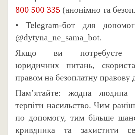
800 500 335
(анонімно та безоп
• Telegram-бот для допом
@dytyna_ne_sama_bot.
Якщо ви потребуєте ро
юридичних питань, скориста
правом на безоплатну правову 
Пам’ятайте: жодна людина
терпіти насильство. Чим раніш
по допомогу, тим більше шан
кривдника та захистити с