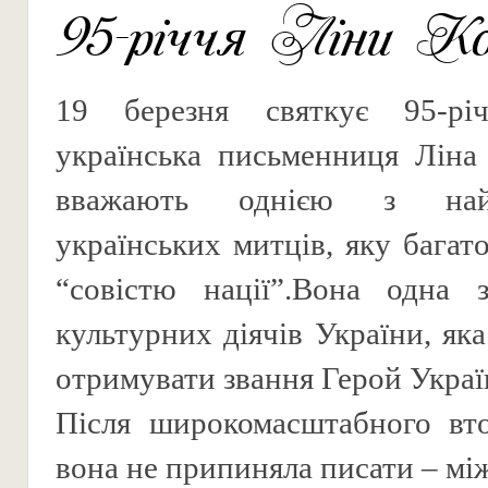
95-річчя Ліни Ко
19 березня святкує 95-рі
українська письменниця Ліна 
вважають однією з найп
українських митців, яку багат
“совістю нації”.Вона одна з
культурних діячів України, як
отримувати звання Герой Украї
Після широкомасштабного вт
вона не припиняла писати – мі