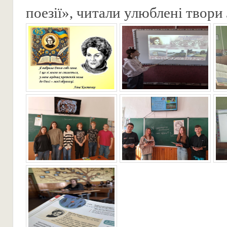
поезії», читали улюблені твори