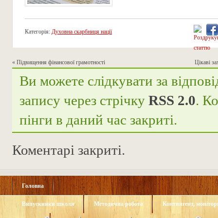
Категорія:
Духовна скарбниця нації
«
Підвищення фінансової грамотності
Цікаві з
Ви можете слідкувати за відпові
запису через стрічку
RSS 2.0
. К
пінги в даний час закриті.
Коментарі закриті.
Головна
Випускники школи
Методична робота
Контингент, монітори