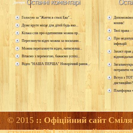
Догори
Голосую за "Життя в стилі Еко"...
Допоможімо 
кошик!
Дуже круте місце для дітей будь яко...
Твої права – 
Кілька слів про одитинення можна пр...
Про недопущ
Переглянути відео можна за посиланн...
інфекцій
Можна перегалянути відео, натиснувш...
Захист прав д
Вітаємо з перемогою, бажаємо успіхі...
відповідальн
Відео "НАША ПЕРША" Новорічний ранок...
Загальноукр
потрапити «н
Вступ з ТОТ
дистанційно?
Платформа 
© 2015
:: Офіційний сайт Сміля
ступенів №1 ::
is proudly powere