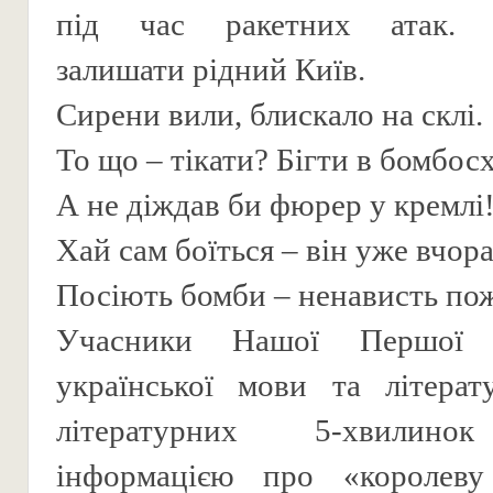
під час ракетних атак. В
залишати рідний Київ.
Сирени вили, блискало на склі.
То що – тікати? Бігти в бомбо
А не діждав би фюрер у кремлі
Хай сам боїться – він уже вчор
Посіють бомби – ненависть по
Учасники Нашої Першої 
української мови та літерат
літературних 5-хвилино
інформацією про «королеву 