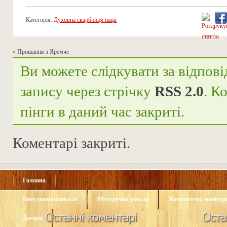
Категорія:
Духовна скарбниця нації
«
Прощання з Яремче
Ви можете слідкувати за відпові
запису через стрічку
RSS 2.0
. К
пінги в даний час закриті.
Коментарі закриті.
Головна
Випускники школи
Методична робота
Контингент, монітори
Догори