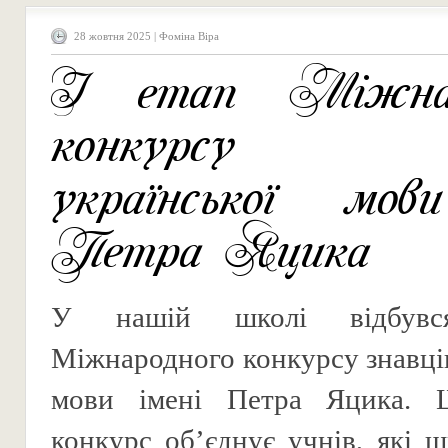
28 жовтня 2025 | Фоміна Віра
І етап Міжнар
конкурсу зн
української мов
Петра Яцика
У нашій школі відбув
Міжнародного конкурсу знавців
мови імені Петра Яцика. 
конкурс об’єднує учнів, які 