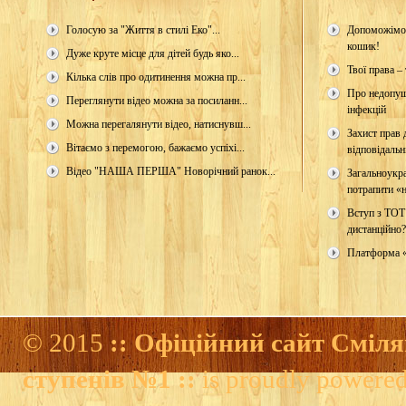
Голосую за "Життя в стилі Еко"...
Допоможімо 
кошик!
Дуже круте місце для дітей будь яко...
Твої права – 
Кілька слів про одитинення можна пр...
Про недопущ
Переглянути відео можна за посиланн...
інфекцій
Можна перегалянути відео, натиснувш...
Захист прав д
Вітаємо з перемогою, бажаємо успіхі...
відповідальн
Відео "НАША ПЕРША" Новорічний ранок...
Загальноукр
потрапити «н
Вступ з ТОТ
дистанційно?
Платформа 
© 2015
:: Офіційний сайт Сміля
ступенів №1 ::
is proudly powere