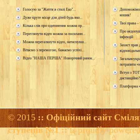
Голосую за "Життя в стилі Еко"...
Допоможімо 
кошик!
Дуже круте місце для дітей будь яко...
Твої права – 
Кілька слів про одитинення можна пр...
Про недопущ
Переглянути відео можна за посиланн...
інфекцій
Можна перегалянути відео, натиснувш...
Захист прав д
Вітаємо з перемогою, бажаємо успіхі...
відповідальн
Відео "НАША ПЕРША" Новорічний ранок...
Загальноукр
потрапити «н
Вступ з ТОТ
дистанційно?
Платформа 
© 2015
:: Офіційний сайт Сміля
ступенів №1 ::
is proudly powere