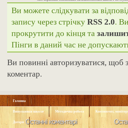
Ви можете слідкувати за відпові
запису через стрічку
RSS 2.0
. В
прокрутити до кінця та
залишит
Пінги в даний час не допускают
Ви повинні
авторизуватися
, щоб
коментар.
Головна
Випускники школи
Методична робота
Контингент, монітори
Догори