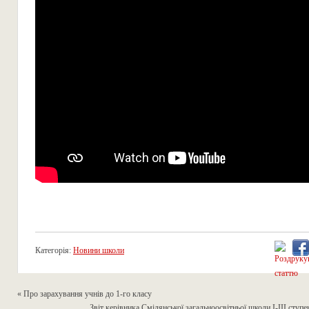
Категорія:
Новини школи
«
Про зарахування учнів до 1-го класу
Звіт керівника Смілянської загальноосвітньої школи І-ІІІ ступ