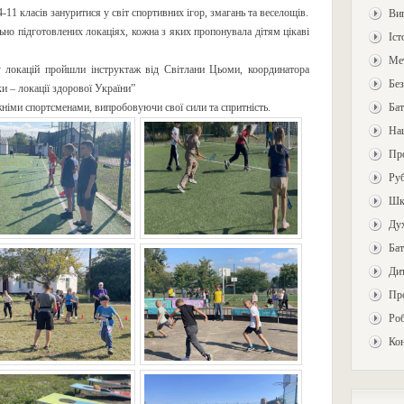
-11 класів зануритися у світ спортивних ігор, змагань та веселощів.
Ви
ьно підготовлених локаціях, кожна з яких пропонувала дітям цікаві
Іст
Ме
у локацій пройшли інструктаж від Світлани Цьоми, координатора
Без
и – локації здорової України”
німи спортсменами, випробовуючи свої сили та спритність.
Бат
На
Про
Ру
Шкі
Дух
Бат
Ди
Пр
Роб
Ко