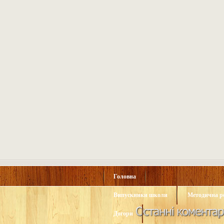
Головна
Випускники школи
Методична р
Догори