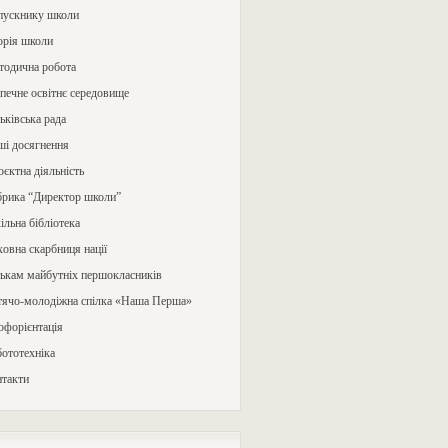
пускнику школи
орія школи
тодична робота
печне освітнє середовище
ьківська рада
ші досягнення
єктна діяльність
брика “Директор школи”
льна бібліотека
овна скарбниця нації
ькам майбутніх першокласників
тячо-молодіжна спілка «Наша Перша»
офорієнтація
ототехніка
нтакти