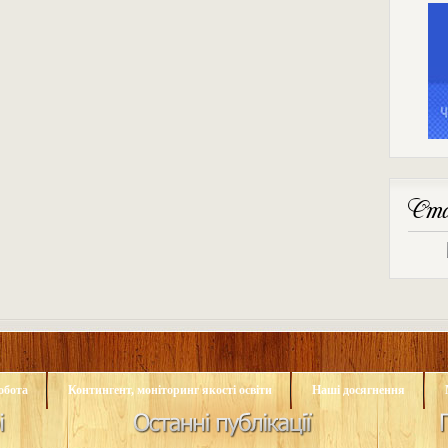
Ста
обота
Контингент, моніторинг якості освіти
Наші досягнення