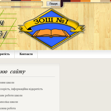
ритість
Контакти
ню сайту
вини школи
зорість, інформаційна відкритість
жим роботи школи
мволіка школи
ховна робота