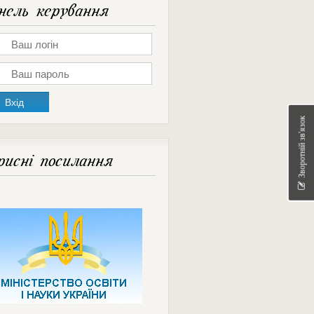
ель керування
Зворотній зв'язок
исні посилання