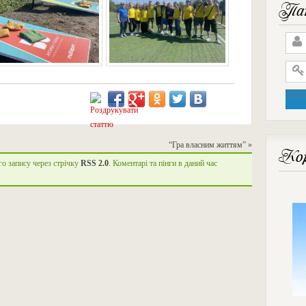
Пан
“Гра власним життям”
»
Кор
го запису через стрічку
RSS 2.0
. Коментарі та пінги в даний час