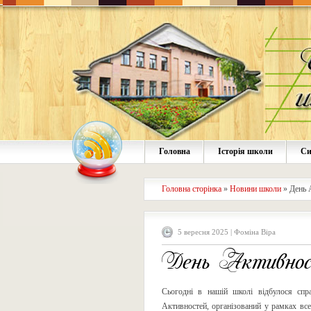
Головна
Історія школи
Си
Головна сторінка
»
Новини школи
»
День 
5 вересня 2025 | Фоміна Віра
День Активнос
Сьогодні в нашій школі відбулося сп
Активностей, організований у рамках все