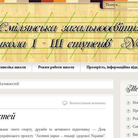
мволіка школи
Режим роботи школи
Прозорість, інформаційна відк
Активностей
Ме
Но
Коментування вимкнено
Про
тей
Ре
Си
равжнє свято спорту, дружби та активного відпочинку — День
Ви
українського проєкту “Активні парки – локації здорової України”.