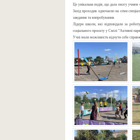
Це унікальна подія, що дала змогу учням 4
Захід проходив одночасно на семи спеціал
завдання та випробування.
Лідери школи, які відповідали за робот
соціального проєкту у Смілі “Активні парк
Учні мали можливість відчути себе справж