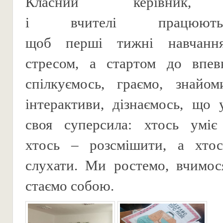
Класний керівник, 
і вчителі працюют
щоб перші тижні навчанн
стресом, а стартом до впев
спілкуємось, граємо, знайом
інтерактиви, дізнаємось, що
своя суперсила: хтось уміє 
хтось – розсмішити, а хто
слухати. Ми ростемо, вчимося
стаємо собою.