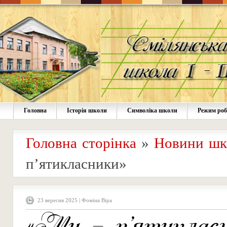
Головна
Історія школи
Символіка школи
Режим ро
Головна сторінка
»
Новини шк
п’ятикласники»
23 вересня 2025 | Фоміна Віра
«Ми – п’ятикласн