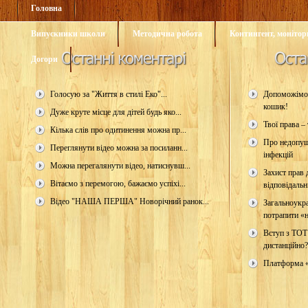
Головна
Випускники школи
Методична робота
Контингент, монітори
Догори
Голосую за "Життя в стилі Еко"...
Допоможімо 
кошик!
Дуже круте місце для дітей будь яко...
Твої права – 
Кілька слів про одитинення можна пр...
Про недопущ
Переглянути відео можна за посиланн...
інфекцій
Можна перегалянути відео, натиснувш...
Захист прав д
Вітаємо з перемогою, бажаємо успіхі...
відповідальн
Відео "НАША ПЕРША" Новорічний ранок...
Загальноукр
потрапити «н
Вступ з ТОТ
дистанційно?
Платформа 