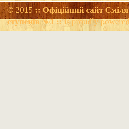
© 2015
:: Офіційний сайт Сміля
ступенів №1 ::
is proudly powere