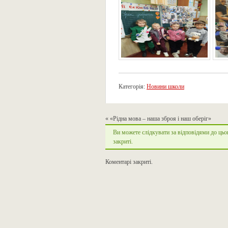
Категорія:
Новини школи
«
«Рідна мова – наша зброя і наш оберіг»
Ви можете слідкувати за відповідями до цьо
закриті.
Коментарі закриті.