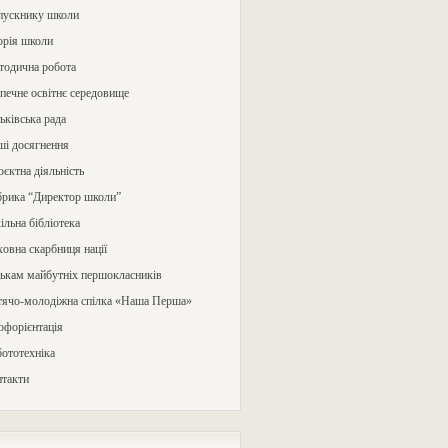
пускнику школи
орія школи
тодична робота
печне освітнє середовище
ьківська рада
ші досягнення
єктна діяльність
брика “Директор школи”
льна бібліотека
овна скарбниця нації
ькам майбутніх першокласників
тячо-молодіжна спілка «Наша Перша»
офорієнтація
ототехніка
нтакти