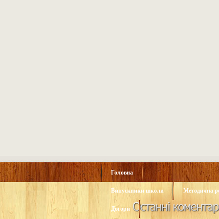
Головна
Випускники школи
Методична р
Догори