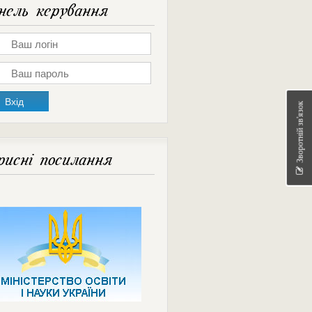
ель керування
Зворотній зв'язок
исні посилання