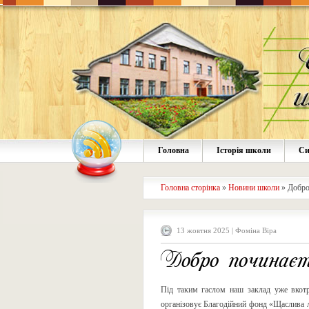
Головна
Історія школи
Си
Головна сторінка
»
Новини школи
»
Добро
13 жовтня 2025 | Фоміна Віра
Добро починаєт
Під таким гаслом наш заклад уже вкот
організовує Благодійний фонд «Щаслива ла