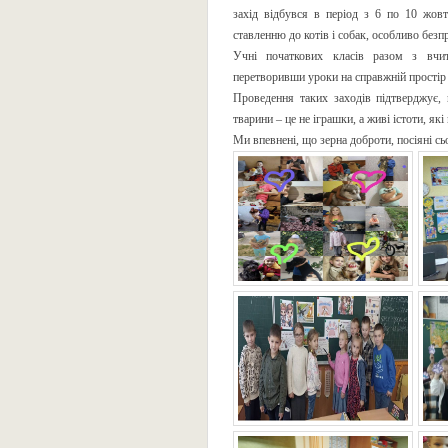
захід відбувся в період з 6 по 10 жов
ставленню до котів і собак, особливо безп
Учні початкових класів разом з вчит
перетворивши уроки на справжній простір 
Проведення таких заходів підтверджує, 
тварини – це не іграшки, а живі істоти, які 
Ми впевнені, що зерна доброти, посіяні сь