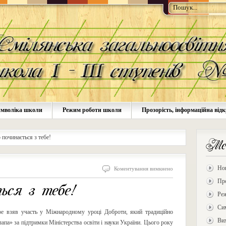
мволіка школи
Режим роботи школи
Прозорість, інформаційна відк
 починається з тебе!
Ме
Но
Коментування вимкнено
Про
ься з тебе!
Ре
Си
ре взяв участь у Міжнародному уроці Доброти, який традиційно
Ви
па» за підтримки Міністерства освіти і науки України. Цього року