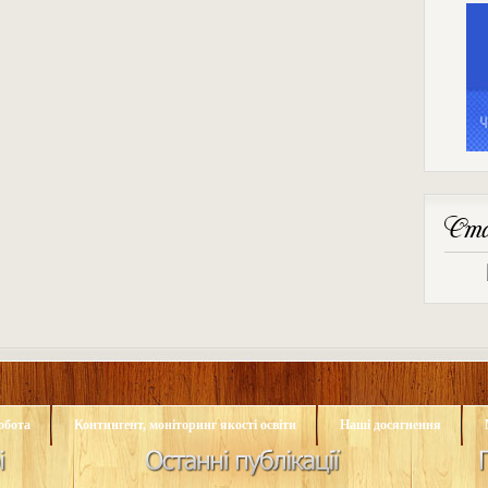
Ста
обота
Контингент, моніторинг якості освіти
Наші досягнення