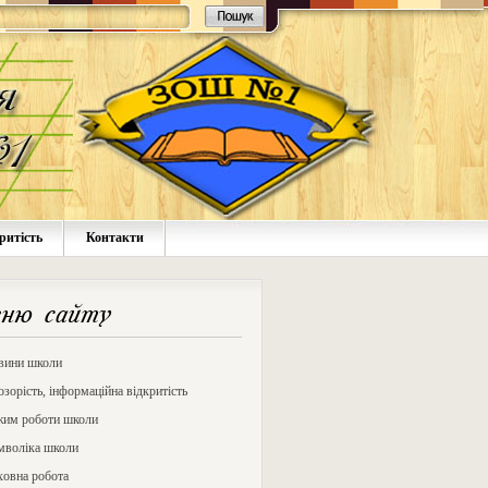
ритість
Контакти
ню сайту
вини школи
зорість, інформаційна відкритість
жим роботи школи
мволіка школи
ховна робота