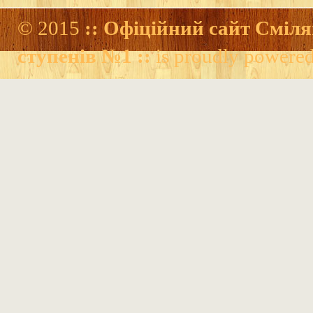
© 2015
:: Офіційний сайт Сміля
ступенів №1 ::
is proudly powere