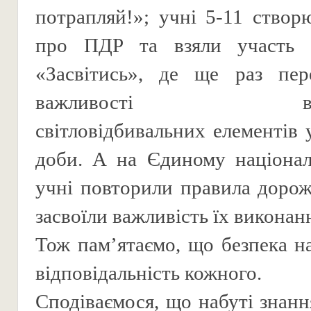
потрапляй!»; учні 5-11 створ
про ПДР та взяли участь 
«Засвітись», де ще раз пер
важливості викор
світловідбивальних елементів 
доби. А на Єдиному націонал
учні повторили правила дорож
засвоїли важливість їх виконан
Тож памʼятаємо, що безпека на
відповідальність кожного.
Сподіваємося, що набуті знанн