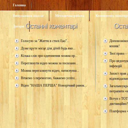
Головна
Випускники школи
Методична робота
Контингент, монітори
Догори
Голосую за "Життя в стилі Еко"...
Допоможімо 
кошик!
Дуже круте місце для дітей будь яко...
Твої права – 
Кілька слів про одитинення можна пр...
Про недопущ
Переглянути відео можна за посиланн...
інфекцій
Можна перегалянути відео, натиснувш...
Захист прав д
Вітаємо з перемогою, бажаємо успіхі...
відповідальн
Відео "НАША ПЕРША" Новорічний ранок...
Загальноукр
потрапити «н
Вступ з ТОТ
дистанційно?
Платформа 