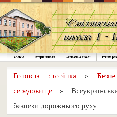
Головна
Історія школи
Символіка школи
Режим ро
Головна сторінка
»
Безпе
середовище
»
Всеукраїнсь
безпеки дорожнього руху