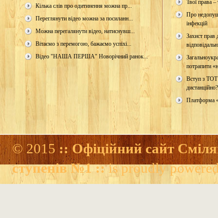
Твої права – 
Кілька слів про одитинення можна пр...
Про недопущ
Переглянути відео можна за посиланн...
інфекцій
Можна перегалянути відео, натиснувш...
Захист прав д
Вітаємо з перемогою, бажаємо успіхі...
відповідальн
Відео "НАША ПЕРША" Новорічний ранок...
Загальноукр
потрапити «н
Вступ з ТОТ
дистанційно?
Платформа 
© 2015
:: Офіційний сайт Сміля
ступенів №1 ::
is proudly powere