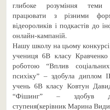
глибоке розуміння теми
працювати з різними форм
відеороликів і подкастів до і
онлайн-кампаній.
Нашу школу на цьому конкурсі
учениця 6В класу Кравченко 
роботою “Вплив соціальни
психіку” – здобула диплом І
учень 6В класу Ковтун Дави
“Фішинг” – здобув д
ступеня(керівник Марина Види