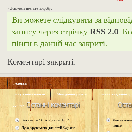
«
Допомога тим, хто потребує
Ви можете слідкувати за відпові
запису через стрічку
RSS 2.0
. К
пінги в даний час закриті.
Коментарі закриті.
Головна
Випускники школи
Методична робота
Контингент, монітори
Догори
Голосую за "Життя в стилі Еко"...
Допоможімо 
кошик!
Дуже круте місце для дітей будь яко...