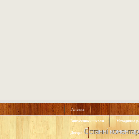
Головна
Випускники школи
Методична р
Догори