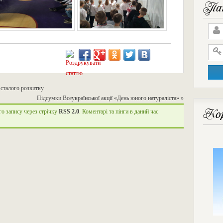
Пан
 сталого розвитку
Підсумки Всеукраїнської акції «День юного натураліста»
»
Кор
го запису через стрічку
RSS 2.0
. Коментарі та пінги в даний час