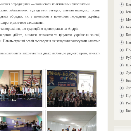
милися з традиціями — вони стали їх активними учасниками!
Ви
елих забавлянках, відгадували загадки, співали народних пісень,
Іст
авніх обрядах, які з покоління в покоління передають українці.
Ме
а щирого дитячого захоплення.
Без
 та ворожіння, що традиційно проводилися на Андрія.
дових дійств, вчилися поважати та цінувати українські звичаї,
Бат
и. Навіть страшні реалії сьогодення не завадили поласувати калитою
На
Про
ова можливість виховувати в дітях любов до рідного краю, плекати
Ру
Шкі
Дух
Бат
Ди
Пр
Роб
Ко