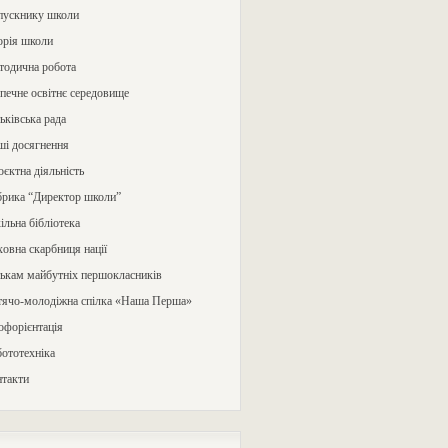
пускнику школи
орія школи
тодична робота
печне освітнє середовище
ьківська рада
ші досягнення
єктна діяльність
брика “Директор школи”
льна бібліотека
овна скарбниця нації
ькам майбутніх першокласників
тячо-молодіжна спілка «Наша Перша»
офорієнтація
ототехніка
нтакти