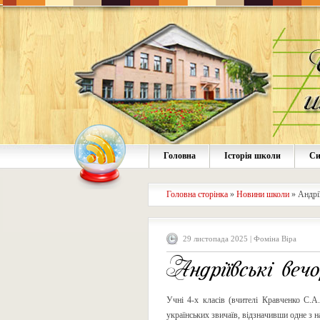
Головна
Історія школи
Си
Головна сторінка
»
Новини школи
»
Андрі
29 листопада 2025 | Фоміна Віра
Андріївські вечо
Учні 4-х класів (вчителі Кравченко С.А
українських звичаїв, відзначивши одне з 