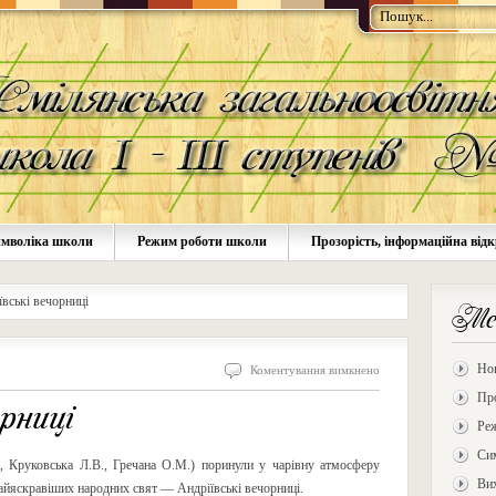
мволіка школи
Режим роботи школи
Прозорість, інформаційна відк
ївські вечорниці
Ме
Но
Коментування вимкнено
Про
рниці
Ре
Си
., Круковська Л.В., Гречана О.М.) поринули у чарівну атмосферу
Ви
найяскравіших народних свят — Андріївські вечорниці.