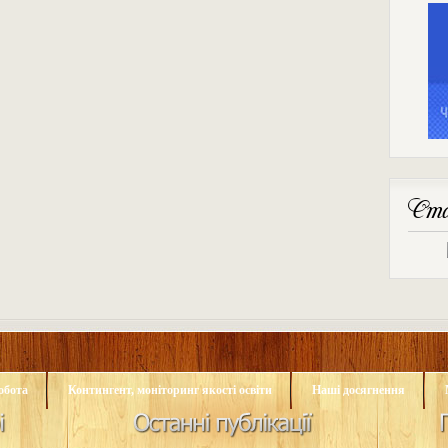
Ста
обота
Контингент, моніторинг якості освіти
Наші досягнення