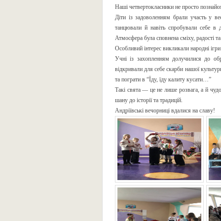
Наші четвертокласники не просто познайо
Діти із задоволенням брали участь у вес
танцювали й навіть спробували себе в д
Атмосфера була сповнена сміху, радості т
Особливий інтерес викликали народні ігри
Учні із захопленням долучилися до обря
відкривали для себе скарби нашої культур
та пограти в “Їду, їду калиту кусати…”
Такі свята — це не лише розвага, а й чуд
шану до історії та традицій.
Андріївські вечорниці вдалися на славу!