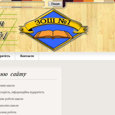
ритість
Контакти
ню сайту
вини школи
зорість, інформаційна відкритість
жим роботи школи
мволіка школи
ховна робота