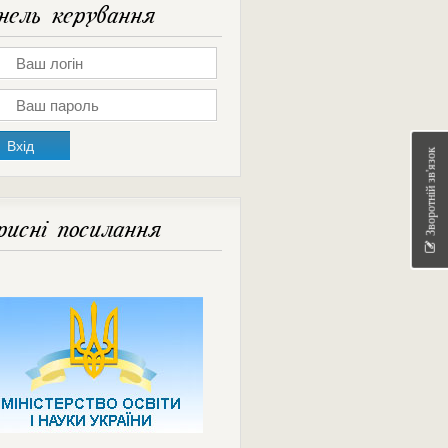
ель керування
Зворотній зв'язок
исні посилання