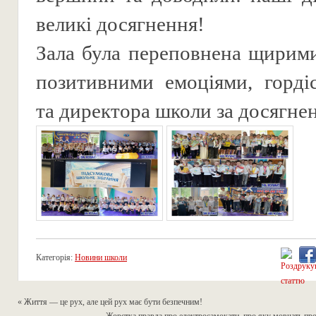
великі досягнення!
Зала була переповнена щирим
позитивними емоціями, горді
та директора школи за досягнен
Категорія:
Новини школи
«
Життя — це рух, але цей рух має бути безпечним!