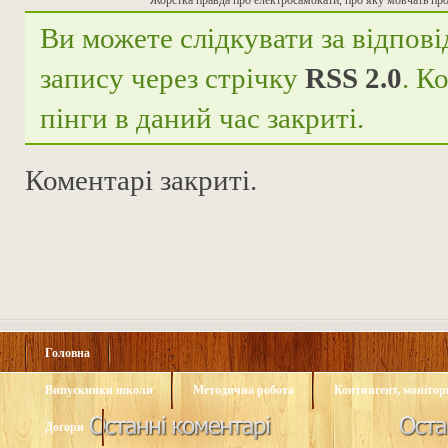
Жорстка правда про електросамокати, про яку мовчать прод
Ви можете слідкувати за відпові
запису через стрічку
RSS 2.0
. К
пінги в даний час закриті.
Коментарі закриті.
Головна
Випускники школи
Методична робота
Контингент, монітори
Догори