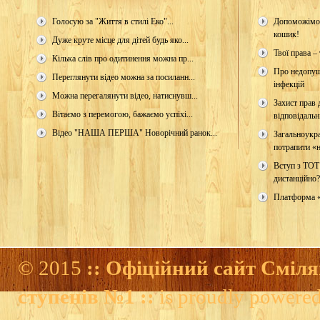
Голосую за "Життя в стилі Еко"...
Допоможімо 
кошик!
Дуже круте місце для дітей будь яко...
Твої права – 
Кілька слів про одитинення можна пр...
Про недопущ
Переглянути відео можна за посиланн...
інфекцій
Можна перегалянути відео, натиснувш...
Захист прав д
Вітаємо з перемогою, бажаємо успіхі...
відповідальн
Відео "НАША ПЕРША" Новорічний ранок...
Загальноукр
потрапити «н
Вступ з ТОТ
дистанційно?
Платформа 
© 2015
:: Офіційний сайт Сміля
ступенів №1 ::
is proudly powere