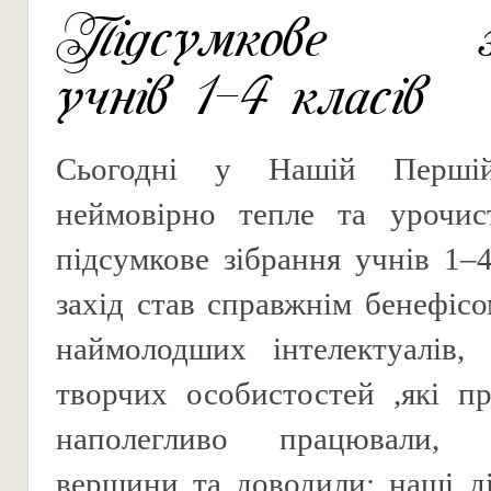
Підсумкове зі
учнів 1–4 класів
Сьогодні у Нашій Першій
неймовірно тепле та урочи
підсумкове зібрання учнів 1–4
захід став справжнім бенефіс
наймолодших інтелектуалів, 
творчих особистостей ,які п
наполегливо працювали, п
вершини та доводили: наші ді