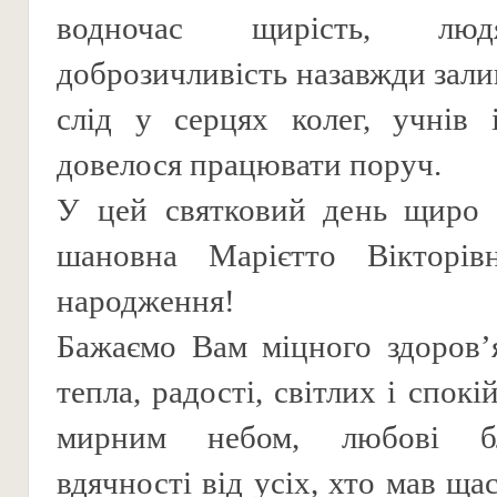
водночас щирість, люд
доброзичливість назавжди зал
слід у серцях колег, учнів 
довелося працювати поруч.
У цей святковий день щиро в
шановна Марієтто Вікторі
народження!
Бажаємо Вам міцного здоров’
тепла, радості, світлих і спокі
мирним небом, любові б
вдячності від усіх, хто мав ща