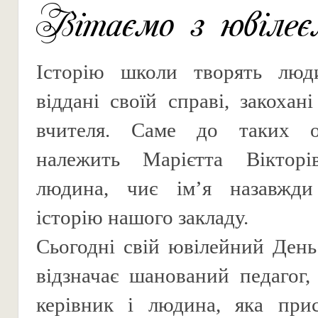
Вітаємо з ювілеє
Історію школи творять лю
віддані своїй справі, закохан
вчителя. Саме до таких о
належить Марієтта Вікторі
людина, чиє ім’я назавжд
історію нашого закладу.
Сьогодні свій ювілейний Ден
відзначає шанований педагог,
керівник і людина, яка прис