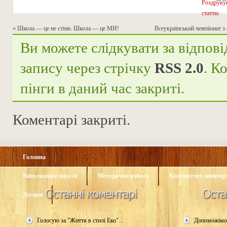
«
Школа — це не стіни. Школа — це МИ!
Всеукраїнський чемпіонат 
Ви можете слідкувати за відпові
запису через стрічку
RSS 2.0
. К
пінги в даний час закриті.
Коментарі закриті.
Головна
Випускники школи
Методична робота
Контингент, монітори
Догори
Голосую за "Життя в стилі Еко"...
Допоможімо 