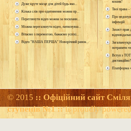
кошик!
Дуже круте місце для дітей будь яко...
Твої права – 
Кілька слів про одитинення можна пр...
Про недопущ
Переглянути відео можна за посиланн...
інфекцій
Можна перегалянути відео, натиснувш...
Захист прав д
Вітаємо з перемогою, бажаємо успіхі...
відповідальн
Відео "НАША ПЕРША" Новорічний ранок...
Загальноукр
потрапити «н
Вступ з ТОТ
дистанційно?
Платформа 
© 2015
:: Офіційний сайт Сміля
ступенів №1 ::
is proudly powere