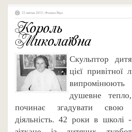
25 квітня 2013 | Фоміна Віра
Король О
Миколаївна
Скульптор дит
цієї привітної 
випромінюют
душевне тепло
починає згадувати свою п
діяльність. 42 роки в школі -
зіткане із дитячих турбот