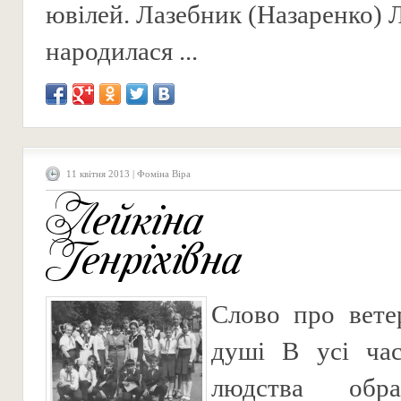
ювілей. Лазебник (Назаренко) Л
народилася ...
11 квітня 2013 | Фоміна Віра
Лейкіна Б
Генріхівна
Слово про вете
душі В усі час
людства обр