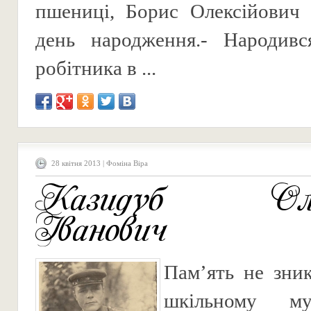
пшениці, Борис Олексійович 
день народження.- Народивс
робітника в ...
28 квітня 2013 | Фоміна Віра
Казидуб Олек
Іванович
Пам’ять не зни
шкільному му