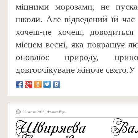
міцними морозами, не пуска
школи. Але відведений їй час 
хочеш-не хочеш, доводиться 
місцем весні, яка покращує лю
оновлює природу, прино
довгоочікуване жіноче свято.У .
22 квітня 2013 | Фоміна Віра
Швиряєва Вал