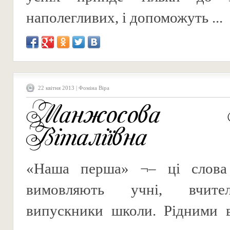
наполегливих, і допоможуть ...
22 квітня 2013 | Фоміна Віра
Манжосова Л
Віталіївна
«Наша перша» ¬– ці слова
вимовляють учні, вчител
випускники школи. Рідними в