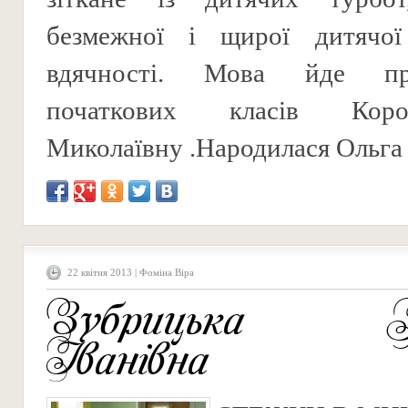
безмежної і щирої дитячо
вдячності. Мова йде пр
початкових класів Кор
Миколаївну .Народилася Ольга .
22 квітня 2013 | Фоміна Віра
Зубрицька Т
Іванівна