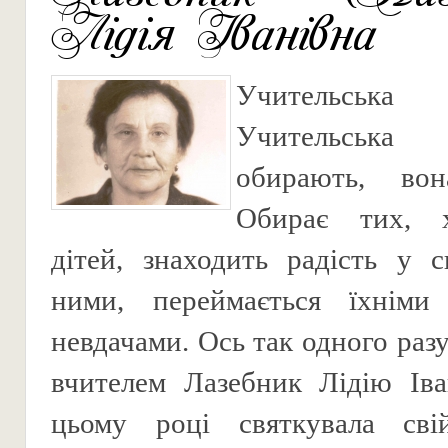
Лідія Іванівна
Учительсь
Учительська
обирають, во
Обирає тих, 
дітей, знаходить радість у с
ними, переймається їхніми
невдачами. Ось так одного раз
вчителем Лазебник Лідію Іва
цьому році святкувала сві