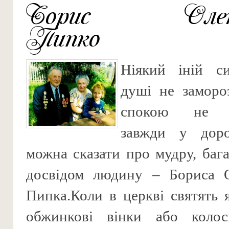
Борис Олексі
Пипко
Ніякий іній с
душі не заморо
спокою не з
завжди у доро
можна сказати про мудру, баг
досвідом людину – Бориса О
Пипка.Коли в церкві святять я
обжинкові вінки або коло