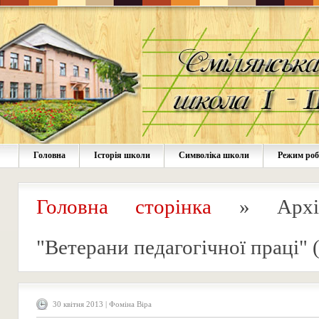
Головна
Історія школи
Символіка школи
Режим ро
Головна сторінка
»
Архі
"Ветерани педагогічної праці"
(
30 квітня 2013 | Фоміна Віра