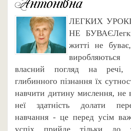
Антонівна
ЛЕГКИХ УРОК
НЕ БУВАЄЛегки
житті не буває
виробляютьс
власний погляд на речі, 
глибинного пізнання їх сутнос
навчити дитину мислення, не
неї здатність долати пер
навчання - це перед усім ва
успіх прийде тільки до з