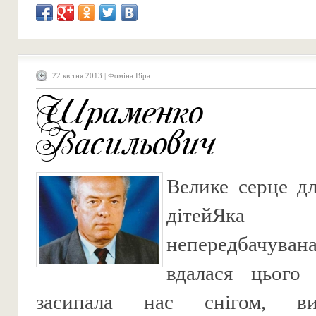
22 квітня 2013 | Фоміна Віра
Шраменко 
Васильович
Велике серце д
дітейЯка 
непередбачу
вдалася цього
засипала нас снігом, вип