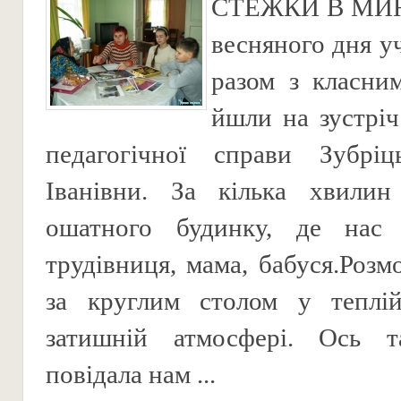
СТЕЖКИ В МИ
весняного дня у
разом з класни
йшли на зустріч
педагогічної справи Зубріц
Іванівни. За кілька хвили
ошатного будинку, де нас
трудівниця, мама, бабуся.Розм
за круглим столом у теплій
затишній атмосфері. Ось т
повідала нам ...