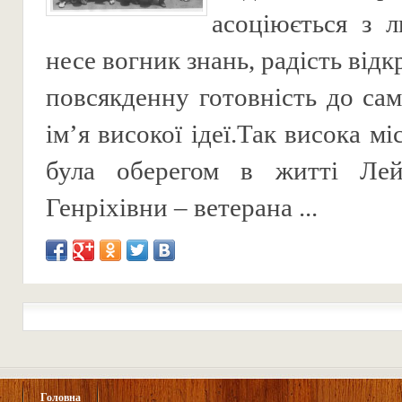
асоціюється з 
несе вогник знань, радість відк
повсякденну готовність до са
ім’я високої ідеї.Так висока мі
була оберегом в житті Лей
Генріхівни – ветерана ...
Головна