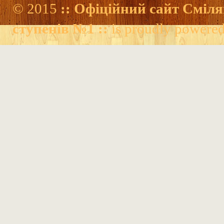
© 2015
:: Офіційний сайт Сміля
ступенів №1 ::
is proudly powere