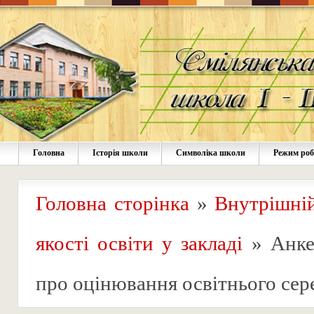
Головна
Історія школи
Символіка школи
Режим ро
Головна сторінка
»
Внутрішні
якості освіти у закладі
»
Анке
про оцінювання освітнього се