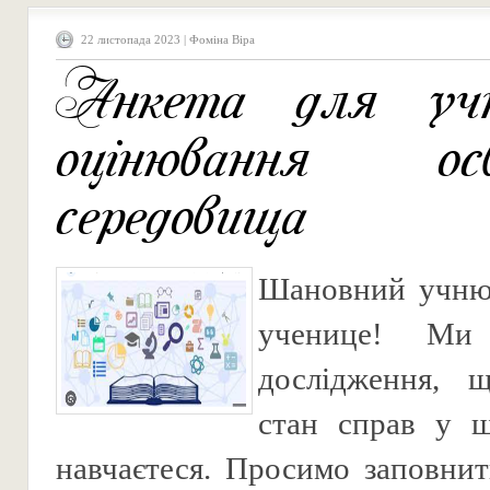
22 листопада 2023 | Фоміна Віра
Анкета для учн
оцінювання осв
середовища
Шановний учню
ученице! Ми
дослідження, 
стан справ у ш
навчаєтеся. Просимо заповнит