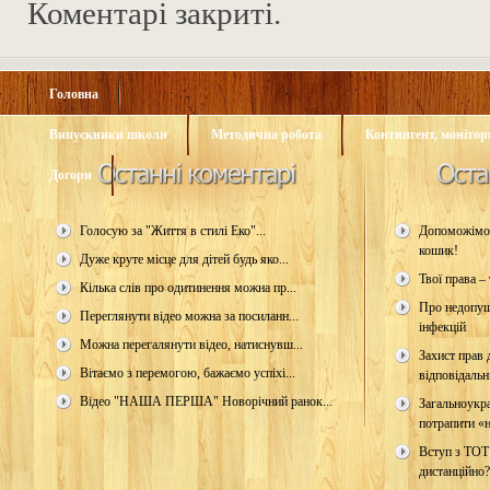
Коментарі закриті.
Головна
Випускники школи
Методична робота
Контингент, монітори
Догори
Голосую за "Життя в стилі Еко"...
Допоможімо 
кошик!
Дуже круте місце для дітей будь яко...
Твої права – 
Кілька слів про одитинення можна пр...
Про недопущ
Переглянути відео можна за посиланн...
інфекцій
Можна перегалянути відео, натиснувш...
Захист прав д
Вітаємо з перемогою, бажаємо успіхі...
відповідальн
Відео "НАША ПЕРША" Новорічний ранок...
Загальноукр
потрапити «н
Вступ з ТОТ
дистанційно?