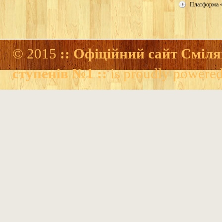
Платформа 
© 2015
:: Офіційний сайт Сміля
ступенів №1 ::
is proudly powere