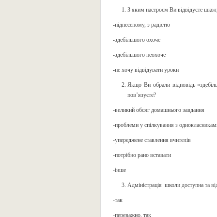
З яким настроєм Ви відвідуєте школ
-піднесеному, з радістю
-здебільшого охоче
-здебільшого неохоче
-не хочу відвідувати уроки
Якщо Ви обрали відповідь «здебіл
пов’язуєте?
-великий обсяг домашнього завдання
-проблеми у спілкування з однокласникам
-упереджене ставлення вчителів
-потрібно рано вставати
-інше
Адміністрація школи доступна та ві
-так
-переважно, так