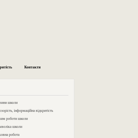
ритість
Контакти
ю сайту
вини школи
зорість, інформаційна відкритість
жим роботи школи
мволіка школи
ховна робота