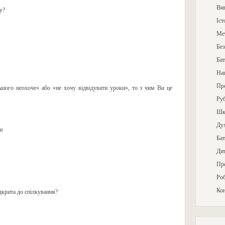
Ви
у?
Іст
Ме
Без
Бат
На
Про
ьшого неохоче» або «не хочу відвідувати уроки», то з чим Ви це
Ру
Шкі
Дух
и
Бат
Ди
Пр
Роб
Ко
дкрита до спілкування?