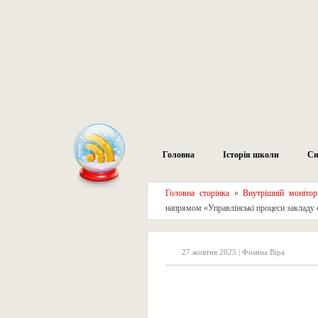
Головна
Історія школи
Си
Головна сторінка
»
Внутрішній монітор
напрямом «Управлінські процеси закладу 
27 жовтня 2025 | Фоміна Віра
Анкета для здоб
«Управлінські пр