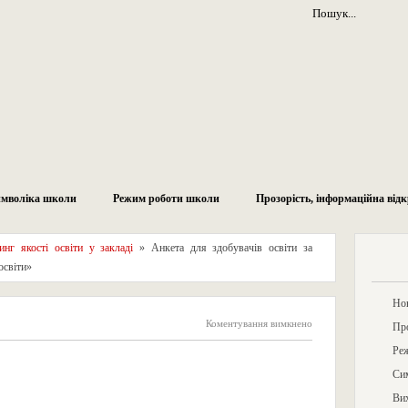
мволіка школи
Режим роботи школи
Прозорість, інформаційна відк
инг якості освіти у закладі
»
Анкета для здобувачів освіти за
Мен
освіти»
Но
Коментування вимкнено
Про
Ре
увачів освіти за напрямом
Си
оцеси закладу освіти»
Ви