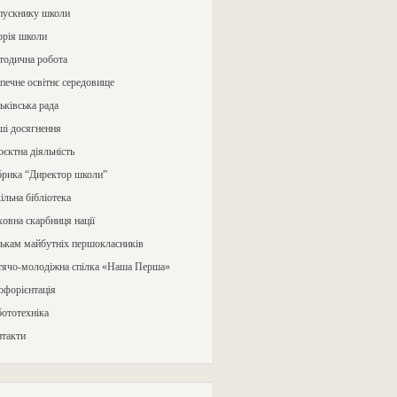
пускнику школи
орія школи
тодична робота
печне освітнє середовище
ьківська рада
ші досягнення
єктна діяльність
брика “Директор школи”
льна бібліотека
овна скарбниця нації
ькам майбутніх першокласників
тячо-молодіжна спілка «Наша Перша»
офорієнтація
ототехніка
нтакти